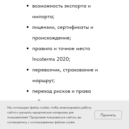
возможность экспорта и
импорта;
лицензии, сертификаты и
происхождение;
правило и точное место
Incoterms 2020;
перевозчик, страхование и
маршрут;
переход рисков и права
собственности;
Мы используем файлы cookie, чтобы анализировать работу
график платежей, комиссии и
сайта и улучшать юридические материалы для
Принять
пользователей. Продолжая пользоваться сайтом, вы
возврат аванса;
соглашаетесь с использованием файлов cookie.