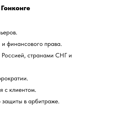
 Гонконге
ьеров.
и финансового права.
 Россией, странами СНГ и
юрократии.
я с клиентом.
 защиты в арбитраже.