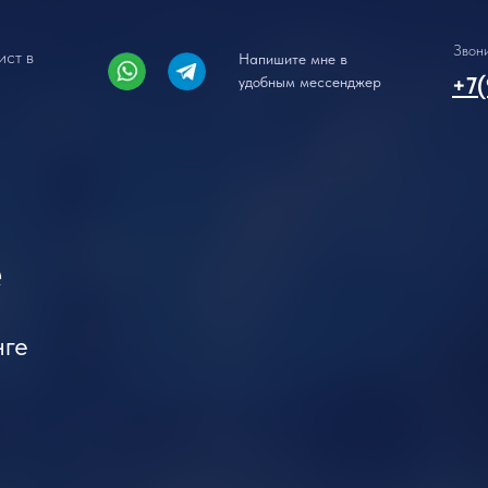
Звон
ст в
Напишите мне в
+7(
удобным мессенджер
е
нге