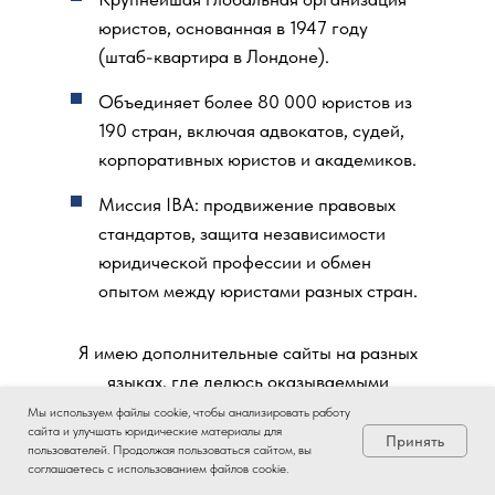
юристов, основанная в 1947 году
(штаб-квартира в Лондоне).
Объединяет более 80 000 юристов из
190 стран, включая адвокатов, судей,
корпоративных юристов и академиков.
Миссия IBA: продвижение правовых
стандартов, защита независимости
юридической профессии и обмен
опытом между юристами разных стран.
Я имею дополнительные сайты на разных
языках, где делюсь оказываемыми
услугами, актуальной юридической
Мы используем файлы cookie, чтобы анализировать работу
сайта и улучшать юридические материалы для
информацией, кейсами и советами.
Принять
пользователей. Продолжая пользоваться сайтом, вы
соглашаетесь с использованием файлов cookie.