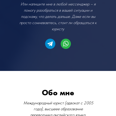
Или напишите мне в любой мессенджер – я
помогу разобраться в вашей ситуации и
подскажу, что делать дальше. Даже если вы
просто сомневаетесь, стоит ли обращаться к
юристу
Обо мне
Международный юрист (адвокат с 2005
года), высшеее образование
переводчика английского языка,