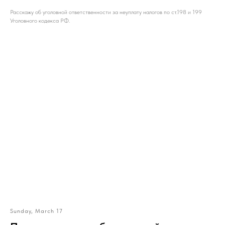
Расскажу об уголовной ответственности за неуплату налогов по ст.198 и 199
Уголовного кодекса РФ.
Sunday, March 17