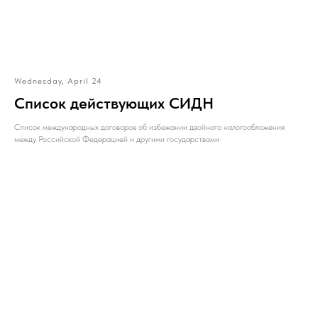
Wednesday, April 24
Список действующих СИДН
Список международных договоров об избежании двойного налогообложения
между Российской Федерацией и другими государствами