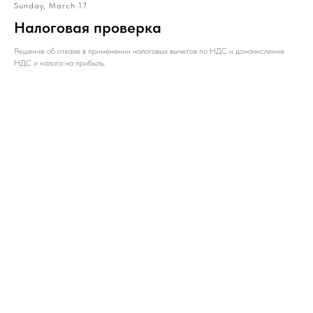
Sunday, March 17
Налоговая проверка
Решение об отказе в применении налоговых вычетов по НДС и доначисление
НДС и налога на прибыль.