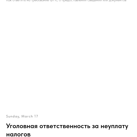
Как ответить на требование ФНС о предоставлении сведений или документов
Sunday, March 17
Уголовная ответственность за неуплату
налогов