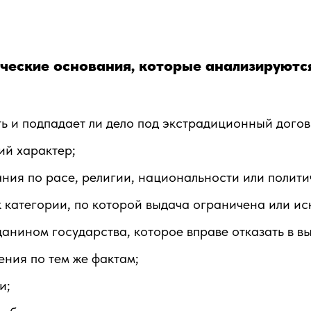
еские основания, которые анализируются
ть и подпадает ли дело под экстрадиционный догов
ий характер;
ания по расе, религии, национальности или полит
к категории, по которой выдача ограничена или ис
данином государства, которое вправе отказать в в
ения по тем же фактам;
и;