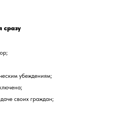
 сразу
ор;
ическим убеждениям;
ключена;
ыдаче своих граждан;