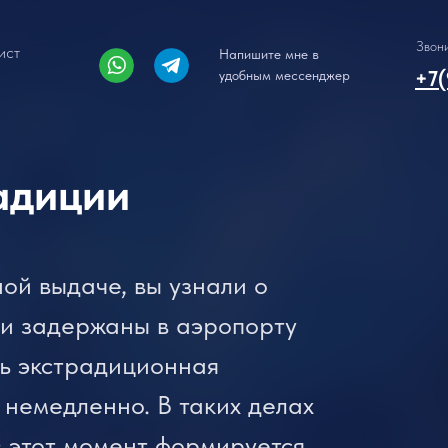
Звон
ист
Напишите мне в
+7(
удобным мессенджер
адиции
ой выдаче, вы узнали о
и задержаны в аэропорту
сь экстрадиционная
 немедленно. В таких делах
в этот момент формируется