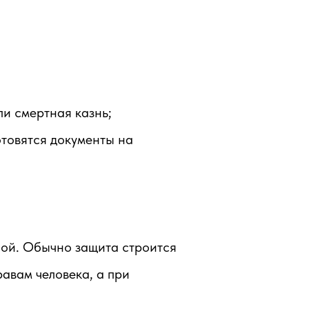
ли смертная казнь;
отовятся документы на
бой. Обычно защита строится
равам человека, а при