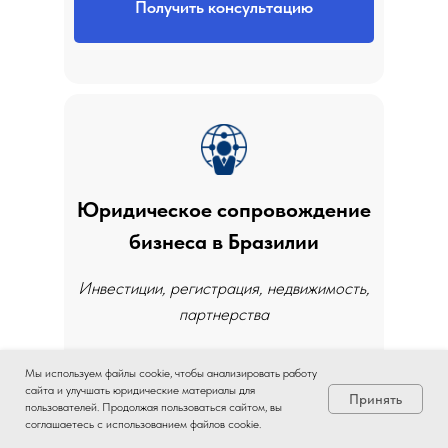
Получить консультацию
Юридическое сопровождение
бизнеса в Бразилии
Инвестиции, регистрация, недвижимость,
партнерства
•
Регистрация компаний в городах
Мы используем файлы cookie, чтобы анализировать работу
Бразилии
сайта и улучшать юридические материалы для
Принять
пользователей. Продолжая пользоваться сайтом, вы
соглашаетесь с использованием файлов cookie.
•
Привлечение инвесторов и партнеров в