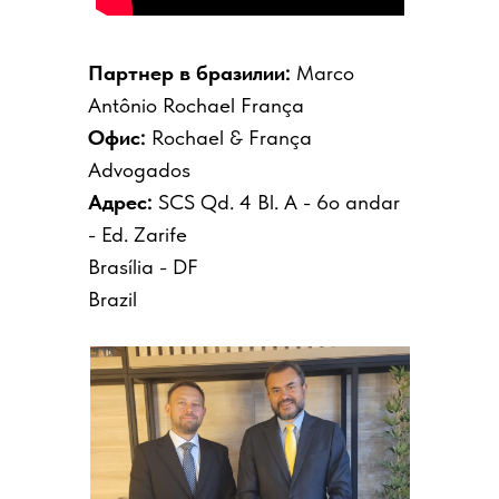
Партнер в бразилии:
Marco
Antônio Rochael França
Офис:
Rochael & França
Advogados
Адрес:
SCS Qd. 4 Bl. A - 6o andar
- Ed. Zarife
Brasília - DF
Brazil