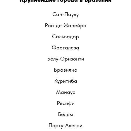
языке.
Сан-Паулу
Рио-де-Жанейро
Сальвадор
Форталеза
Белу-Оризонти
Бразилиа
Куритиба
Манаус
Ресифи
Белем
Порту-Алегри