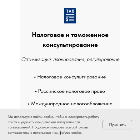
Налоговое и таможенное
консультирование
Оптимизация, планирование, регулирование
•
Налоговое консультирование
•
Российское налоговое право
•
Международное налогообложение
Мы используем файлы cookie, чтобы анализировать работу
•
Консультации в сфере таможенного
сайта и улучшать юридические материалы для
Принять
регулирования
пользователей. Продолжая пользоваться сайтом, вы
соглашаетесь с использованием файлов cookie.