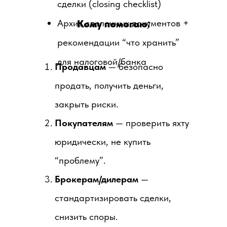
сделки (closing checklist)
Архив сделочных документов +
Кому помогаю:
рекомендации “что хранить”
для налоговой/банка
Продавцам
— безопасно
продать, получить деньги,
закрыть риски.
Покупателям
— проверить яхту
юридически, не купить
“проблему”.
Брокерам/дилерам
—
стандартизировать сделки,
снизить споры.